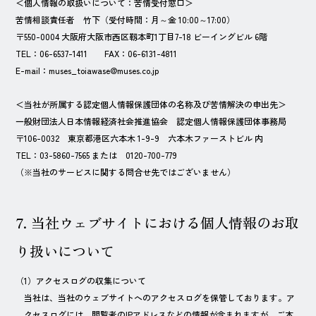
＜個人情報の取扱いについて：苦情受付窓口＞
苦情相談責任者 竹下（受付時間：月～金 10:00～17:00）
〒550-0004 大阪府大阪市西区靱本町1丁目7-18 ビーイングビル 6階
TEL：
06-6537-1411
FAX：
06-6131-4811
E-mail：
muses_toiawase@muses.co.jp
＜当社が所属する認定個人情報保護団体の名称及び苦情解決の申出先＞
一般財団法人日本情報経済社会推進協会 認定個人情報保護団体事務局
〒106-0032 東京都港区六本木 1-9-9 六本木ファーストビル 内
TEL：
03-5860-7565
または
0120-700-779
（※当社のサービスに関する問合せ先ではございません）
7. 当社ウェブサイトにおける個人情報のお取
り扱いについて
（1）アクセスログの収集について
当社は、当社のウェブサイトへのアクセスログを保管しております。ア
クセスログには、閲覧者のIPアドレスなどの情報が含まれますが、ご本