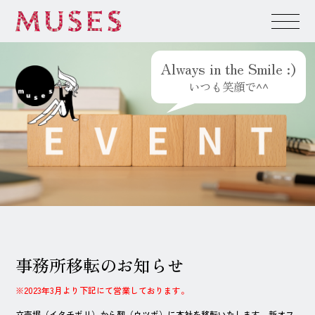
株式会社ミューズ
Menu
Always in the Smile :)
いつも笑顔で^^
事務所移転のお知らせ
※2023年3月より下記にて営業しております。
立売堀（イタチボリ）から靱（ウツボ）に本社を移転いたします。新オフ