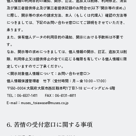
個人情報の利用目的の通知、開示、訂正、追加又は削除、利用停止、消去
及び第三者提供停止及び第三者提供記録のお問合せ(以下｢開示等の求め｣)
に際し、開示等の求めの請求方法、本人（もしくは代理人）確認の方法等
につきましては、下記のお問い合わせ窓口にてご説明をさせていただき、
承ります。
また、保有個人データの利用目的の通知、開示における手数料は不要で
す。
なお、開示等の求めにつきましては、個人情報の開示、訂正、追加又は削
除、利用停止又は提供停止の全てに応じる権限を有している個人情報に限
定していますのでご了承ください。
＜開示対象個人情報について：お問い合わせ窓口＞
個人情報保護管理者 竹下（受付時間：月～金 10:00～17:00）
〒550-0004 大阪府大阪市西区靱本町1丁目7-18 ビーイングビル 6階
TEL：
06-6537-1411
FAX：
06-6131-4811
E-mail：
muses_toiawase@muses.co.jp
6. 苦情の受付窓口に関する事項