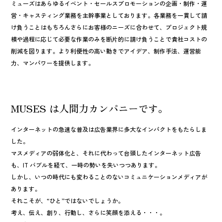
ミューズはあらゆるイベント・セールスプロモーションの企画・制作・運
営・キャスティング業務を主幹事業としております。各業務を一貫して請
け負うことはもちろんさらにお客様のニーズに合わせて、プロジェクト規
模や過程に応じて必要な作業のみを断片的に請け負うことで貴社コストの
削減を図ります。より利便性の高い動きでアイデア、制作手法、運営能
力、マンパワーを提供します。
MUSES は人間力カンパニーです。
インターネットの急速な普及は広告業界に多大なインパクトをもたらしま
した。
マスメディアの弱体化と、それに代わって台頭したインターネット広告
も、IT バブルを経て、一時の勢いを失いつつあります。
しかし、いつの時代にも変わることのないコミュニケーションメディアが
あります。
それこそが、“ひと”ではないでしょうか。
考え、伝え、創り、行動し、さらに笑顔を添える・・・。