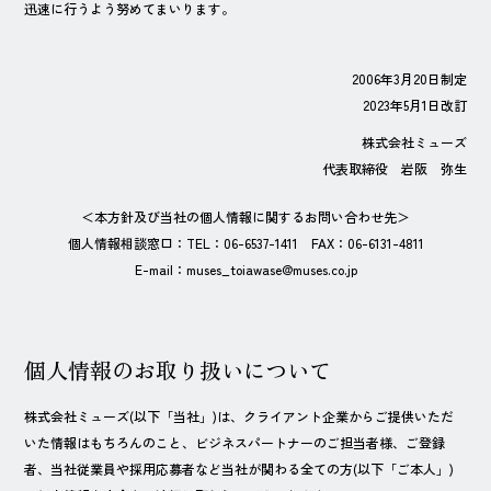
迅速に行うよう努めてまいります。
2006年3月20日制定
2023年5月1日改訂
株式会社ミューズ
代表取締役 岩阪 弥生
＜本方針及び当社の個人情報に関するお問い合わせ先＞
個人情報相談窓口：TEL：
06-6537-1411
FAX：
06-6131-4811
E-mail：
muses_toiawase@muses.co.jp
個人情報のお取り扱いについて
株式会社ミューズ(以下「当社」)は、クライアント企業からご提供いただ
いた情報はもちろんのこと、ビジネスパートナーのご担当者様、ご登録
者、当社従業員や採用応募者など当社が関わる全ての方(以下「ご本人」)